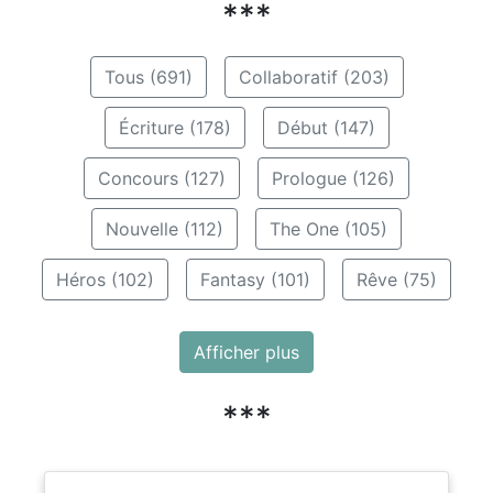
***
Tous (691)
Collaboratif (203)
Écriture (178)
Début (147)
Concours (127)
Prologue (126)
Nouvelle (112)
The One (105)
Héros (102)
Fantasy (101)
Rêve (75)
Afficher plus
***