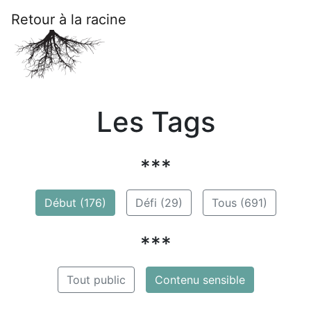
Retour à la racine
Les Tags
***
Début (176)
Défi (29)
Tous (691)
***
Tout public
Contenu sensible