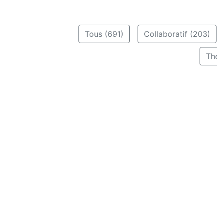
Tous (691)
Collaboratif (203)
Th