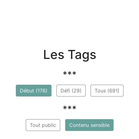
Les Tags
***
Début (176)
Défi (29)
Tous (691)
***
Tout public
Contenu sensible