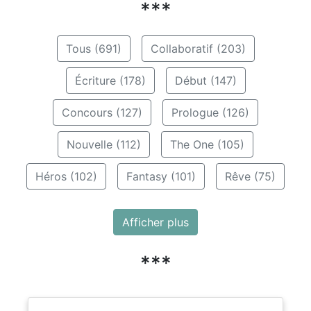
***
Tous (691)
Collaboratif (203)
Écriture (178)
Début (147)
Concours (127)
Prologue (126)
Nouvelle (112)
The One (105)
Héros (102)
Fantasy (101)
Rêve (75)
Afficher plus
***