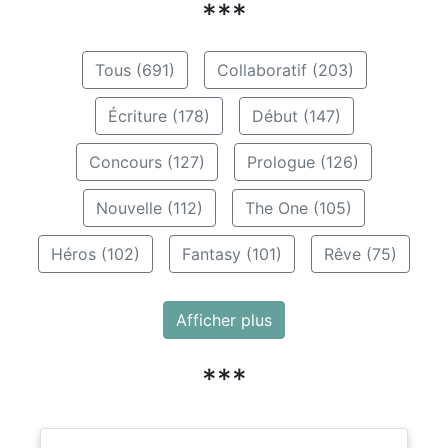
***
Tous (691)
Collaboratif (203)
Écriture (178)
Début (147)
Concours (127)
Prologue (126)
Nouvelle (112)
The One (105)
Héros (102)
Fantasy (101)
Rêve (75)
Afficher plus
***