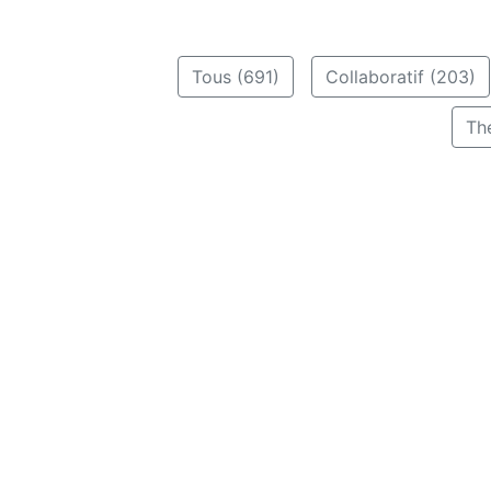
Tous (691)
Collaboratif (203)
Th