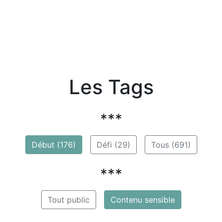
Les Tags
***
Début (176)
Défi (29)
Tous (691)
***
Tout public
Contenu sensible