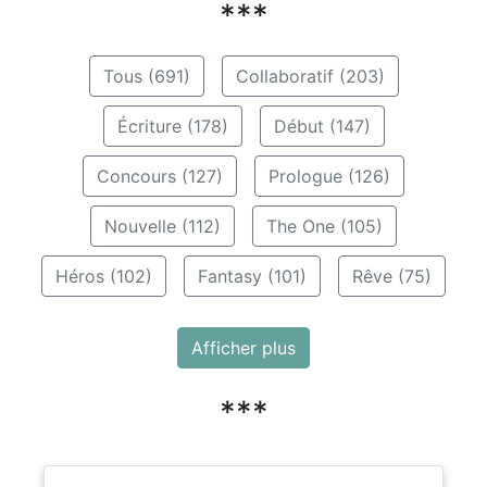
***
Tous (691)
Collaboratif (203)
Écriture (178)
Début (147)
Concours (127)
Prologue (126)
Nouvelle (112)
The One (105)
Héros (102)
Fantasy (101)
Rêve (75)
Afficher plus
***