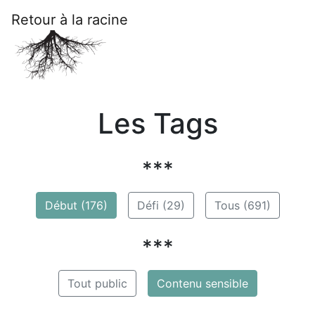
Retour à la racine
Les Tags
***
Début (176)
Défi (29)
Tous (691)
***
Tout public
Contenu sensible