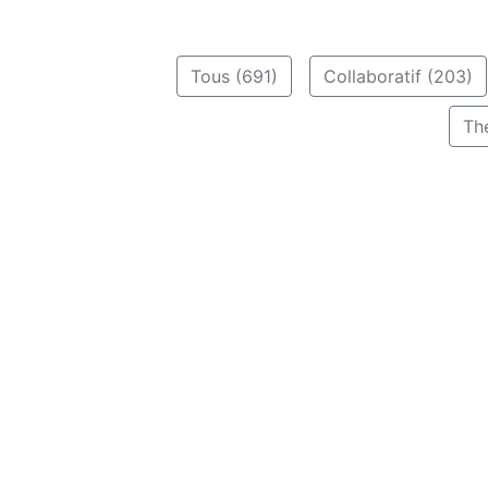
Tous (691)
Collaboratif (203)
Th