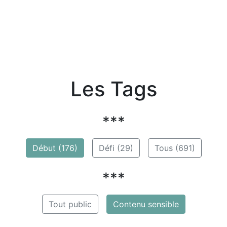
Les Tags
***
Début (176)
Défi (29)
Tous (691)
***
Tout public
Contenu sensible