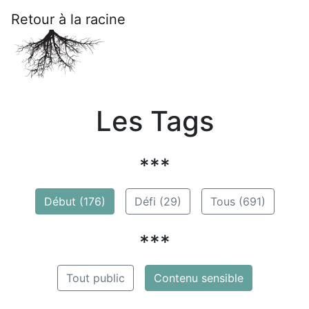
Retour à la racine
Les Tags
***
Début (176)
Défi (29)
Tous (691)
***
Tout public
Contenu sensible