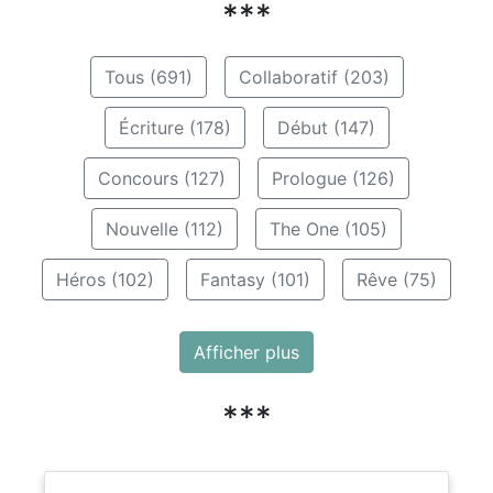
***
Tous (691)
Collaboratif (203)
Écriture (178)
Début (147)
Concours (127)
Prologue (126)
Nouvelle (112)
The One (105)
Héros (102)
Fantasy (101)
Rêve (75)
Afficher plus
***