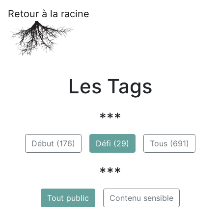
Retour à la racine
Les Tags
***
Début (176)
Défi (29)
Tous (691)
***
Tout public
Contenu sensible