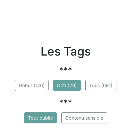
Les Tags
***
Début (176)
Défi (29)
Tous (691)
***
Tout public
Contenu sensible