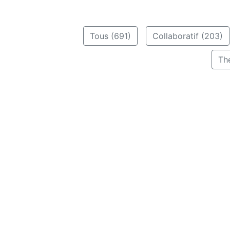
Tous (691)
Collaboratif (203)
Th