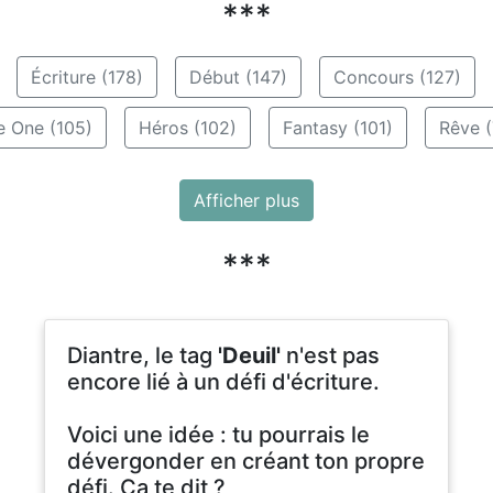
***
Écriture (178)
Début (147)
Concours (127)
e One (105)
Héros (102)
Fantasy (101)
Rêve (
Afficher plus
***
Diantre, le tag
'Deuil'
n'est pas
encore lié à un défi d'écriture.
Voici une idée : tu pourrais le
dévergonder en créant ton propre
défi. Ça te dit ?