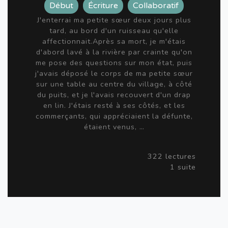
Début
Écriture
Collaboratif
J'enterrai ma petite sœur deux jours plus
tard, au bord d'un ruisseau qu'elle
affectionnait.Après sa mort, je m'étais
d'abord lavé à la rivière par crainte qu'on
me pose des questions sur mon état, puis
j'avais déposé le corps de ma petite sœur
sur une table au centre du village, à côté
du puits, et je l'avais recouvert d'un drap
en lin. J'étais resté à ses côtés, et les
commerçants, qui appréciaient la défunte,
étaient venus, …
322 lectures
1 suite