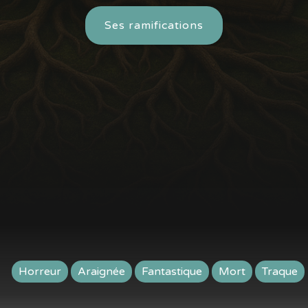
Ses ramifications
Horreur
Araignée
Fantastique
Mort
Traque