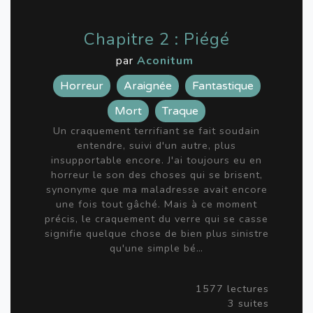
Chapitre 2 : Piégé
par
Aconitum
Horreur
Araignée
Fantastique
Mort
Traque
Un craquement terrifiant se fait soudain
entendre, suivi d'un autre, plus
insupportable encore. J'ai toujours eu en
horreur le son des choses qui se brisent,
synonyme que ma maladresse avait encore
une fois tout gâché. Mais à ce moment
précis, le craquement du verre qui se casse
signifie quelque chose de bien plus sinistre
qu'une simple bé…
1577 lectures
3 suites