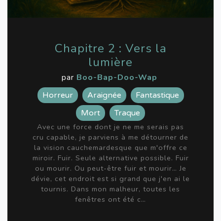
Chapitre 2 : Vers la
lumière
par
Boo-Bap-Doo-Wap
Horreur
Araignée
Fantastique
Mort
Traque
Avec une force dont je ne me serais pas
cru capable, je parviens à me détourner de
la vision cauchemardesque que m'offre ce
miroir. Fuir. Seule alternative possible. Fuir
ou mourir. Ou peut-être fuir et mourir… Je
dévie, cet endroit est si grand que j'en ai le
tournis. Dans mon malheur, toutes les
fenêtres ont été c…