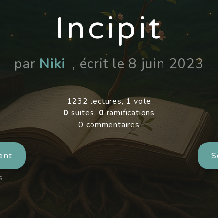
Incipit
par
Niki
, écrit le 8 juin 2023
1232 lectures, 1 vote
0
suites,
0
ramifications
0 commentaires
ent
S
s
)