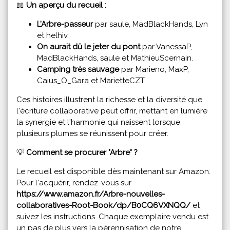
📖
Un aperçu du recueil :
L’Arbre-passeur
par saule, MadBlackHands, Lyn
et helhiv.
On aurait dû le jeter du pont
par VanessaP,
MadBlackHands, saule et MathieuScernain.
Camping très sauvage
par Marieno, MaxP,
Caius_O_Gara et MarietteCZT.
Ces histoires illustrent la richesse et la diversité que
l'écriture collaborative peut offrir, mettant en lumière
la synergie et l'harmonie qui naissent lorsque
plusieurs plumes se réunissent pour créer.
💡
Comment se procurer "Arbre" ?
Le recueil est disponible dès maintenant sur Amazon.
Pour l'acquérir, rendez-vous sur
https://www.amazon.fr/Arbre-nouvelles-
collaboratives-Root-Book/dp/B0CQ6VXNQQ/
et
suivez les instructions. Chaque exemplaire vendu est
un pas de plus vers la pérennisation de notre