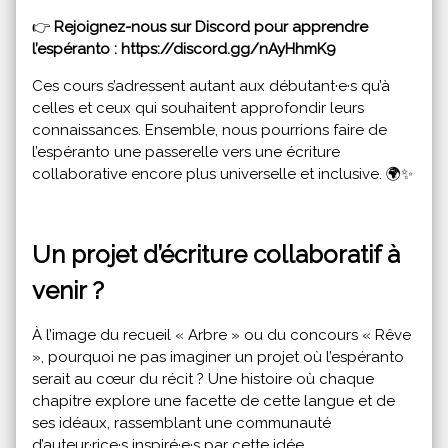
👉
Rejoignez-nous sur Discord pour apprendre
l’espéranto :
https://discord.gg/nAyHhmK9
Ces cours s’adressent autant aux débutant·e·s qu’à
celles et ceux qui souhaitent approfondir leurs
connaissances. Ensemble, nous pourrions faire de
l’espéranto une passerelle vers une écriture
collaborative encore plus universelle et inclusive. 🌍✨
Un projet d’écriture collaboratif à
venir ?
À l’image du recueil « Arbre » ou du concours « Rêve
», pourquoi ne pas imaginer un projet où l’espéranto
serait au cœur du récit ? Une histoire où chaque
chapitre explore une facette de cette langue et de
ses idéaux, rassemblant une communauté
d’auteur·rice·s inspiré·e·s par cette idée.