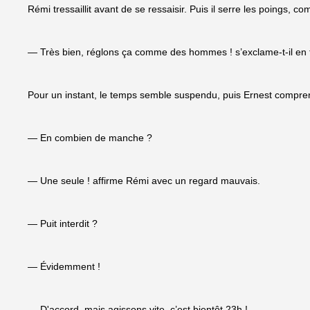
Rémi tressaillit avant de se ressaisir. Puis il serre les poings, c
— Très bien, réglons ça comme des hommes ! s’exclame-t-il en 
Pour un instant, le temps semble suspendu, puis Ernest compre
— En combien de manche ?
— Une seule ! affirme Rémi avec un regard mauvais.
— Puit interdit ?
— Évidemment !
— D'accord, mais agissons vite, c’est bientôt 23h !